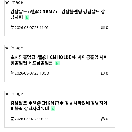
no image
강남달토 ◘텔@CNKM77◘ 강남블랜딩 강남달토 강
남하퍼
N
2026-08-07 23:11:05
0
no image
호치민홀덤펍 ·텔@HCMHOLDEM· 사이공홀덤 사이
공홀덤펍 베트남홀덤룸
N
2026-08-07 23:10:58
0
no image
강남달토 ◆텔@CNKM77◆ 강남사라있네 강남하이
퍼블릭 강남사라있네
N
2026-08-07 23:03:33
0