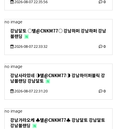
2026-08-07 22:35:56
0
no image
강남달토 ○텔@CNKM77○ 강남하퍼 강남하퍼 강남
블랜딩
N
2026-08-07 22:33:32
0
no image
강남사라있네 ◑텔@CNKM77◑ 강남하이퍼블릭 강
남블랜딩 강남달토
N
2026-08-07 22:31:20
0
no image
강남가라오케 ♣텔@CNKM77♣ 강남달토 강남달토
강남블랜딩
N