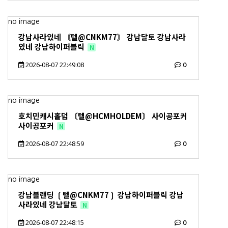
no image
강남사라있네 〘텔@CNKM77〙 강남달토 강남사라
있네 강남하이퍼블릭
N
2026-08-07 22:49:08
0
no image
호치민캐시홀덤 〔텔@HCMHOLDEM〕 사이공포커
사이공포커
N
2026-08-07 22:48:59
0
no image
강남블랜딩 ❲텔@CNKM77❳ 강남하이퍼블릭 강남
사라있네 강남달토
N
2026-08-07 22:48:15
0