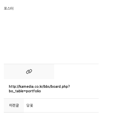
포스터
http://kamedia.co.kr/bbs/board.php?
bo_table=portfolio
이전글
담꽃