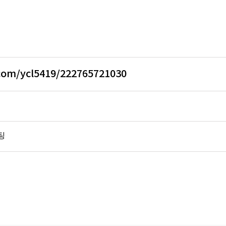
.com/ycl5419/222765721030
팅