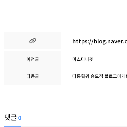
https://blog.naver
이전글
마스타나펫
다음글
따룽훠궈 송도점 블로그마케
댓글
0